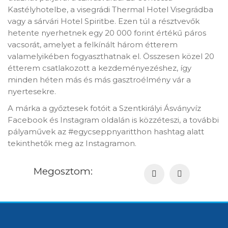
Kastélyhotelbe, a visegrádi Thermal Hotel Visegrádba
vagy a sárvári Hotel Spiritbe. Ezen túl a résztvevők
hetente nyerhetnek egy 20 000 forint értékű páros
vacsorát, amelyet a felkínált három étterem
valamelyikében fogyaszthatnak el. Összesen közel 20
étterem csatlakozott a kezdeményezéshez, így
minden héten más és más gasztroélmény vár a
nyertesekre.
A márka a győztesek fotóit a Szentkirályi Ásványvíz
Facebook és Instagram oldalán is közzéteszi, a további
pályaművek az #egycseppnyaritthon hashtag alatt
tekinthetők meg az Instagramon.
Megosztom: