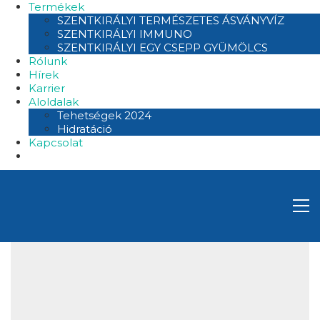
Termékek
SZENTKIRÁLYI TERMÉSZETES ÁSVÁNYVÍZ
SZENTKIRÁLYI IMMUNO
SZENTKIRÁLYI EGY CSEPP GYÜMÖLCS
Rólunk
Hírek
Karrier
Aloldalak
Tehetségek 2024
Hidratáció
Kapcsolat