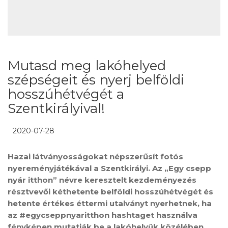
Mutasd meg lakóhelyed
szépségeit és nyerj belföldi
hosszúhétvégét a
Szentkirályival!
2020-07-28
Hazai látványosságokat népszerűsít fotós
nyereményjátékával a Szentkirályi. Az „Egy csepp
nyár itthon” névre keresztelt kezdeményezés
résztvevői kéthetente belföldi hosszúhétvégét és
hetente értékes éttermi utalványt nyerhetnek, ha
az #egycseppnyaritthon hashtaget használva
fényképen mutatják be a lakóhelyük közélében