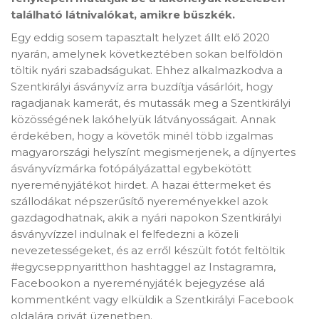
található látnivalókat, amikre büszkék.
Egy eddig sosem tapasztalt helyzet állt elő 2020
nyarán, amelynek következtében sokan belföldön
töltik nyári szabadságukat. Ehhez alkalmazkodva a
Szentkirályi ásványvíz arra buzdítja vásárlóit, hogy
ragadjanak kamerát, és mutassák meg a Szentkirályi
közösségének lakóhelyük látványosságait. Annak
érdekében, hogy a követők minél több izgalmas
magyarországi helyszínt megismerjenek, a díjnyertes
ásványvízmárka fotópályázattal egybekötött
nyereményjátékot hirdet. A hazai éttermeket és
szállodákat népszerűsítő nyereményekkel azok
gazdagodhatnak, akik a nyári napokon Szentkirályi
ásványvízzel indulnak el felfedezni a közeli
nevezetességeket, és az erről készült fotót feltöltik
#egycseppnyaritthon hashtaggel az Instagramra,
Facebookon a nyereményjáték bejegyzése alá
kommentként vagy elküldik a Szentkirályi Facebook
oldalára privát üzenetben.