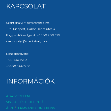
KAPCSOLAT
Szentkirályi Magyarország Kft.
1117 Budapest, Gábor Dénes utca 4.
Fogyasztói szolgálat: +36 80 200 329
szentkiralyi@szentkiralyi.hu
Rendelésfelvétel:
+36 1 467 15 03
+36 30 344 15 03
INFORMÁCIÓK
ADATVÉDELEM
VISSZAÉLÉS-BEJELENTŐ
ÁSZF
/
TERMS AND CONDITIONS