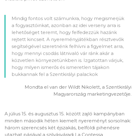
Mindig fontos volt számunkra, hogy megismerjük
a fogyasztóinkat, azonban az idei verseny arra is
lehetőséget teremt, hogy felfedezzük hazánk
rejtett kincseit. A nyereményjátékban résztvevők
segítségével szeretnénk felhívni a figyelmet arra,
hogy mennyi csodás látnivaló vár ránk akár a
közvetlen környezetünkben is. Izgatottan várjuk,
hogy milyen ismerős és ismeretlen tájakon
bukkannak fel a Szentkirályi palackok
Mondta el van der Wildt Nikolett, a Szentkirályi
Magyarország marketingvezetője.
A július 15. és augusztus 15. között zajló kampányban
minden második héten kiemelt nyereményt sorsolnak:
három szerencsés két éjszakás, belföldi pihenésre
utazhat párjával a szilvásváradi La Contessa