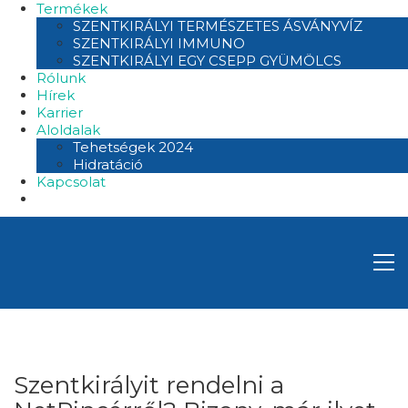
Termékek
SZENTKIRÁLYI TERMÉSZETES ÁSVÁNYVÍZ
SZENTKIRÁLYI IMMUNO
SZENTKIRÁLYI EGY CSEPP GYÜMÖLCS
Rólunk
Hírek
Karrier
Aloldalak
Tehetségek 2024
Hidratáció
Kapcsolat
Szentkirályit rendelni a