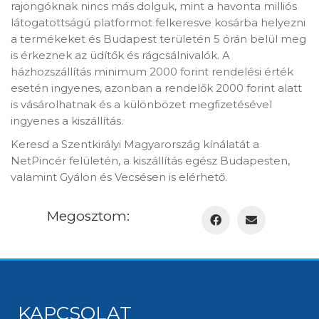
rajongóknak nincs más dolguk, mint a havonta milliós
látogatottságú platformot felkeresve kosárba helyezni
a termékeket és Budapest területén 5 órán belül meg
is érkeznek az üdítők és rágcsálnivalók. A
házhozszállítás minimum 2000 forint rendelési érték
esetén ingyenes, azonban a rendelők 2000 forint alatt
is vásárolhatnak és a különbözet megfizetésével
ingyenes a kiszállítás.
Keresd a Szentkirályi Magyarország kínálatát a
NetPincér felületén, a kiszállítás egész Budapesten,
valamint Gyálon és Vecsésen is elérhető.
Megosztom:
KAPCSOLAT