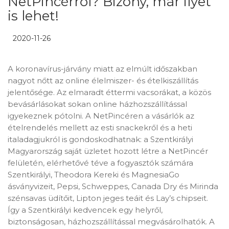
NetPincérről? Bizony, már ilyet
is lehet!
2020-11-26
A koronavírus-járvány miatt az elmúlt időszakban
nagyot nőtt az online élelmiszer- és ételkiszállítás
jelentősége. Az elmaradt éttermi vacsorákat, a közös
bevásárlásokat sokan online házhozszállítással
igyekeznek pótolni. A NetPincéren a vásárlók az
ételrendelés mellett az esti snackekről és a heti
italadagjukról is gondoskodhatnak: a Szentkirályi
Magyarország saját üzletet hozott létre a NetPincér
felületén, elérhetővé téve a fogyasztók számára
Szentkirályi, Theodora Kereki és MagnesiaGo
ásványvizeit, Pepsi, Schweppes, Canada Dry és Mirinda
szénsavas üdítőit, Lipton jeges teáit és Lay’s chipseit.
Így a Szentkirályi kedvencek egy helyről,
biztonságosan, házhozszállítással megvásárolhatók. A