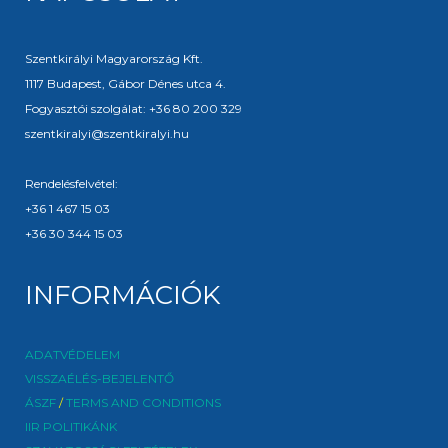
Szentkirályi Magyarország Kft.
1117 Budapest, Gábor Dénes utca 4.
Fogyasztói szolgálat: +36 80 200 329
szentkiralyi@szentkiralyi.hu
Rendelésfelvétel:
+36 1 467 15 03
+36 30 344 15 03
INFORMÁCIÓK
ADATVÉDELEM
VISSZAÉLÉS-BEJELENTŐ
ÁSZF
/
TERMS AND CONDITIONS
IIR POLITIKÁNK