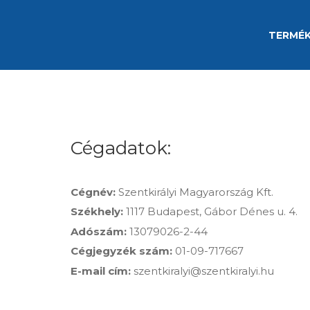
TERMÉ
Cégadatok:
Cégnév:
Szentkirályi Magyarország Kft.
Székhely:
1117 Budapest, Gábor Dénes u. 4.
Adószám:
13079026-2-44
Cégjegyzék szám:
01-09-717667
E-mail cím:
szentkiralyi@szentkiralyi.hu