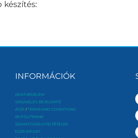
 készítés:
INFORMÁCIÓK
ADATVÉDELEM
VISSZAÉLÉS-BEJELENTŐ
ÁSZF
/
TERMS AND CONDITIONS
IIR POLITIKÁNK
SZAVATOSSÁGI FELTÉTELEK
ESZR RIPORT