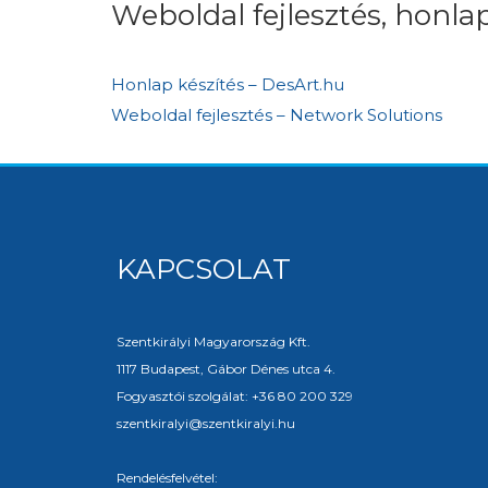
Weboldal fejlesztés, honlap
Honlap készítés – DesArt.hu
Weboldal fejlesztés – Network Solutions
KAPCSOLAT
Szentkirályi Magyarország Kft.
1117 Budapest, Gábor Dénes utca 4.
Fogyasztói szolgálat: +36 80 200 329
szentkiralyi@szentkiralyi.hu
Rendelésfelvétel: