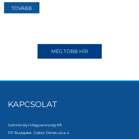
TOVÁBB
MÉG TÖBB HÍR
KAPCSOLAT
Szentkirályi Magyarország Kft.
1117 Budapest, Gábor Dénes utca 4.