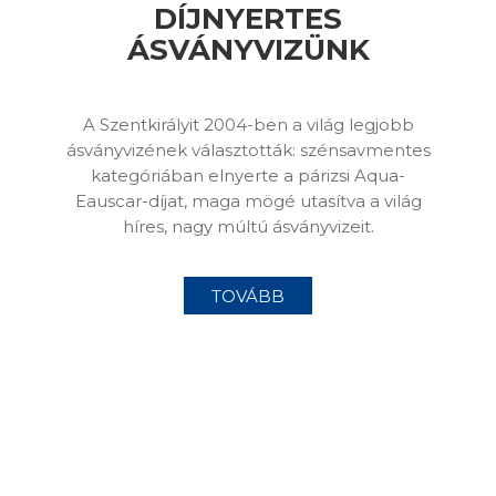
DÍJNYERTES
ÁSVÁNYVIZÜNK
A Szentkirályit 2004-ben a világ legjobb
ásványvizének választották: szénsavmentes
kategóriában elnyerte a párizsi Aqua-
Eauscar-díjat, maga mögé utasítva a világ
híres, nagy múltú ásványvizeit.
TOVÁBB