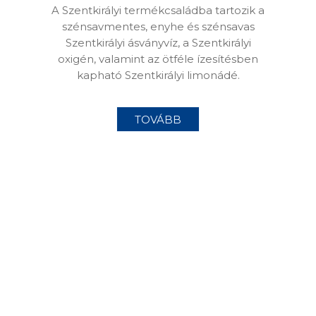
A Szentkirályi termékcsaládba tartozik a
szénsavmentes, enyhe és szénsavas
Szentkirályi ásványvíz, a Szentkirályi
oxigén, valamint az ötféle ízesítésben
kapható Szentkirályi limonádé.
TOVÁBB
EGÉSZSÉGES
HIDRATÁCIÓ
Az egészséges életmód, a
kiegyensúlyozott táplálkozás részét
képezi a megfelelő mennyiségű és
minőségű folyadékfogyasztás is.