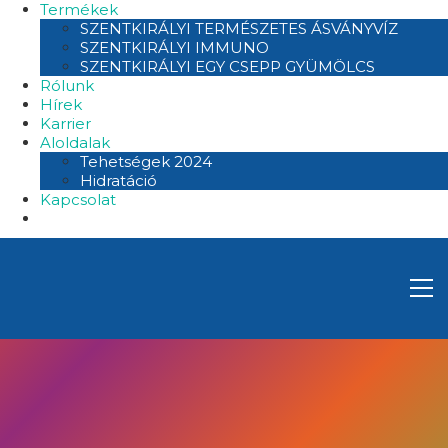
Termékek
SZENTKIRÁLYI TERMÉSZETES ÁSVÁNYVÍZ
SZENTKIRÁLYI IMMUNO
SZENTKIRÁLYI EGY CSEPP GYÜMÖLCS
Rólunk
Hírek
Karrier
Aloldalak
Tehetségek 2024
Hidratáció
Kapcsolat
D3