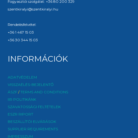
Fogyasztói szolgálat: +36 80 200 329
szentkiralyi@szentkiralyi.hu
Rendelésfelvétel:
+36 1 467 15 03
+36 30 344 15 03
INFORMÁCIÓK
ADATVÉDELEM
VISSZAÉLÉS-BEJELENTŐ
ÁSZF
/
TERMS AND CONDITIONS
IIR POLITIKÁNK
SZAVATOSSÁGI FELTÉTELEK
ESZR RIPORT
BESZÁLLÍTÓI ELVÁRÁSOK
SUPPLIER REQUIREMENTS
IMPRESSZUM