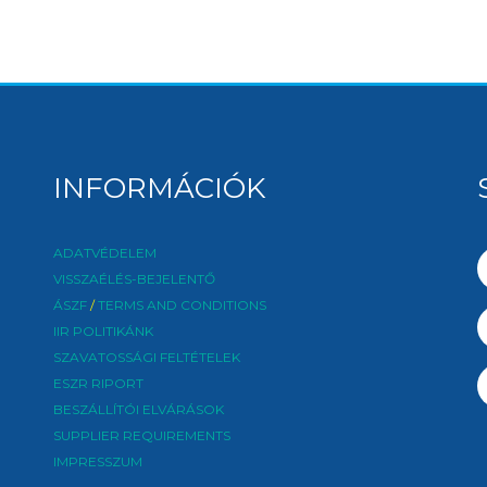
INFORMÁCIÓK
ADATVÉDELEM
VISSZAÉLÉS-BEJELENTŐ
ÁSZF
/
TERMS AND CONDITIONS
IIR POLITIKÁNK
SZAVATOSSÁGI FELTÉTELEK
ESZR RIPORT
BESZÁLLÍTÓI ELVÁRÁSOK
SUPPLIER REQUIREMENTS
IMPRESSZUM