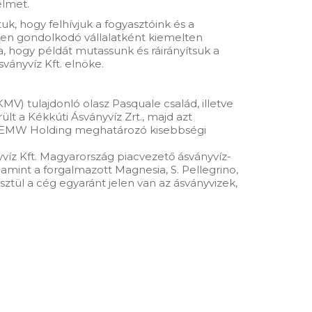
elmet.
uk, hogy felhívjuk a fogyasztóink és a
sen gondolkodó vállalatként kiemelten
, hogy példát mutassunk és ráirányítsuk a
sványvíz Kft. elnöke.
V) tulajdonló olasz Pasquale család, illetve
t a Kékkúti Ásványvíz Zrt., majd azt
 a CEMW Holding meghatározó kisebbségi
nyvíz Kft. Magyarország piacvezető ásványvíz-
lamint a forgalmazott Magnesia, S. Pellegrino,
tül a cég egyaránt jelen van az ásványvizek,