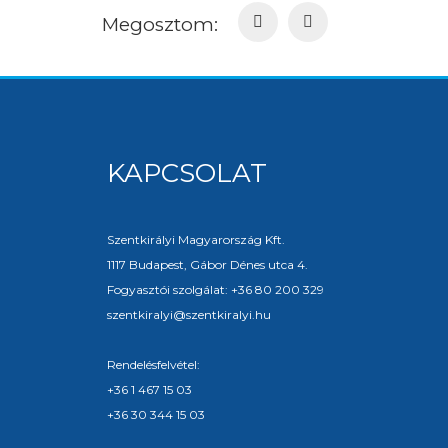
Megosztom:
KAPCSOLAT
Szentkirályi Magyarország Kft.
1117 Budapest, Gábor Dénes utca 4.
Fogyasztói szolgálat: +36 80 200 329
szentkiralyi@szentkiralyi.hu
Rendelésfelvétel:
+36 1 467 15 03
+36 30 344 15 03