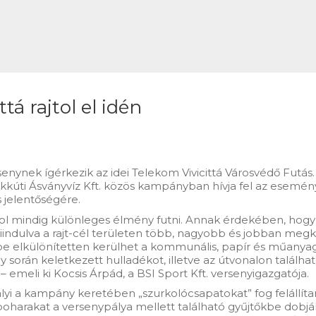
tá rajtol el idén
ynek ígérkezik az idei Telekom Vivicittá Városvédő Futás. 
Kékkúti Ásványvíz Kft. közös kampányban hívja fel az esemén
s jelentőségére.
hol mindig különleges élmény futni. Annak érdekében, hogy 
iindulva a rajt-cél területen több, nagyobb és jobban megkö
ekbe elkülönítetten kerülhet a kommunális, papír és műany
 során keletkezett hulladékot, illetve az útvonalon találhat
 emeli ki Kocsis Árpád, a BSI Sport Kft. versenyigazgatója.
ályi a kampány keretében „szurkolócsapatokat” fog felállítani
-poharakat a versenypálya mellett található gyűjtőkbe dob