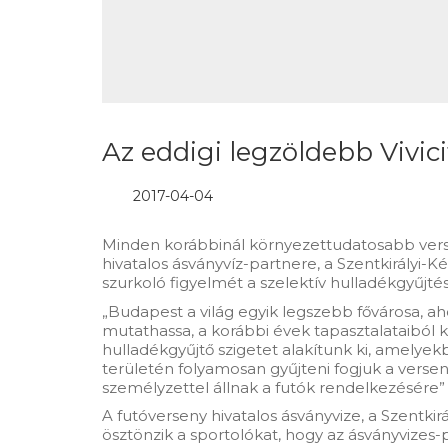
Az eddigi legzöldebb Vivicit
2017-04-04
Minden korábbinál környezettudatosabb versen
hivatalos ásványvíz-partnere, a Szentkirályi-
szurkoló figyelmét a szelektív hulladékgyűjté
„Budapest a világ egyik legszebb fővárosa, a
mutathassa, a korábbi évek tapasztalataiból k
hulladékgyűjtő szigetet alakítunk ki, amely
területén folyamosan gyűjteni fogjuk a verseny
személyzettel állnak a futók rendelkezésére” –
A futóverseny hivatalos ásványvize, a Szentkir
ösztönzik a sportolókat, hogy az ásványvizes