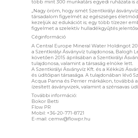
több mint 300 munkatárs egyedi ruházata is a 
„Nagy öröm, hogy ismét Szentkirályi ásványvízz
társadalom figyelmét az egészséges életmód,
kezeljük az edukációt is; egy több tízezer 
figyelmet a szelektív hulladékgyűjtés jelentős
Céginformáció
A Central Europe Mineral Water Holdingot 2015
a Szentkirályi Ásványvíz tulajdonosa, Balogh
követően 2015 áprilisában a Szentkirályi Ásv
tulajdonosa, valamint a társaság elnöke lett.
A Szentkirályi Ásványvíz Kft. és a Kékkúti Ásv
és üdítőipari társasága. A tulajdonában lévő 
Acqua Panna és Perrier márkákon, továbbá az 
ízesített ásványvizek, valamint a szénsavas üdí
További információ:
Bokor Betti
Flow PR
Mobil: +36-20-771-8721
E-mail: cemw@flowpr.hu