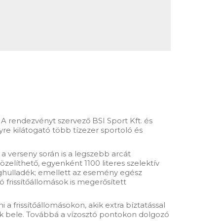
A rendezvényt szervező BSI Sport Kft. és
yre kilátogató több tízezer sportoló és
a verseny során is a legszebb arcát
zelíthető, egyenként 1100 literes szelektív
aghulladék; emellett az esemény egész
ó frissítőállomások is megerősített
 a frissítőállomásokon, akik extra bíztatással
ják bele. Továbbá a vízosztó pontokon dolgozó