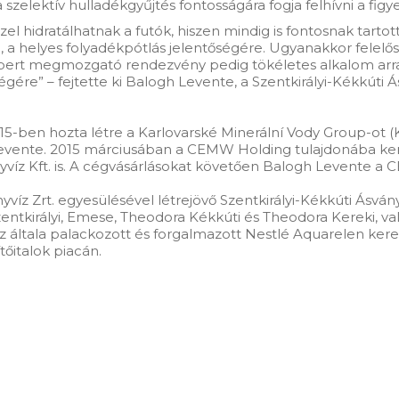
szelektív hulladékgyűjtés fontosságára fogja felhívni a figy
el hidratálhatnak a futók, hiszen mindig is fontosnak tartott
 a helyes folyadékpótlás jelentőségére. Ugyanakkor felelő
embert megmozgató rendezvény pedig tökéletes alkalom arra
égére” – fejtette ki Balogh Levente, a Szentkirályi-Kékkúti Á
-ben hozta létre a Karlovarské Minerální Vody Group-ot (KM
 Levente. 2015 márciusában a CEMW Holding tulajdonába kerül
ányvíz Kft. is. A cégvásárlásokat követően Balogh Levente
ányvíz Zrt. egyesülésével létrejövő Szentkirályi-Kékkúti Ásvá
Szentkirályi, Emese, Theodora Kékkúti és Theodora Kereki, va
általa palackozott és forgalmazott Nestlé Aquarelen keresz
tőitalok piacán.