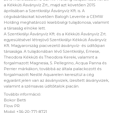
a Kékkúti Ásványvíz Zrt., majd azt követően 2015
áprilisában a Szentkirályi Ásványvíz Kft. is. A
cégvásárlásokat követően Balogh Levente a CEMW
Holding meghatározó kisebbségi tulajdonosa, valamint
a társaság elnöke lett.
A Szentkirályi Ásványvíz Kft. és a Kékkúti Ásványvíz Zrt.
egyesülésével létrejövő Szentkirályi-Kékkúti Ásványvíz
Kft. Magyarország piacvezető ásványvíz- és üdítőipari
társasága. A tulajdonában lévő Szentkirályi, Emese,
Theodora Kékkúti és Theodora Kereki, valamint a
forgalmazott Magnesia, S. Pellegrino, Acqua Panna és
Perrier márkákon, továbbá az általa palackozott és
forgalmazott Nestlé Aquarelen keresztül a cég
egyaránt jelen van az ásványvizek, ízesített ásványvizek,
valamint a szénsavas üdítőitalok piacán.
További információ:
Bokor Betti
Flow PR
Mobil: +36-20-771-8721