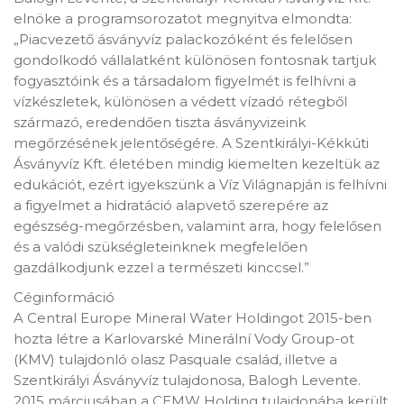
elnöke a programsorozatot megnyitva elmondta:
„Piacvezető ásványvíz palackozóként és felelősen
gondolkodó vállalatként különösen fontosnak tartjuk
fogyasztóink és a társadalom figyelmét is felhívni a
vízkészletek, különösen a védett vízadó rétegből
származó, eredendően tiszta ásványvizeink
megőrzésének jelentőségére. A Szentkirályi-Kékkúti
Ásványvíz Kft. életében mindig kiemelten kezeltük az
edukációt, ezért igyekszünk a Víz Világnapján is felhívni
a figyelmet a hidratáció alapvető szerepére az
egészség-megőrzésben, valamint arra, hogy felelősen
és a valódi szükségleteinknek megfelelően
gazdálkodjunk ezzel a természeti kinccsel.”
Céginformáció
A Central Europe Mineral Water Holdingot 2015-ben
hozta létre a Karlovarské Minerální Vody Group-ot
(KMV) tulajdonló olasz Pasquale család, illetve a
Szentkirályi Ásványvíz tulajdonosa, Balogh Levente.
2015 márciusában a CEMW Holding tulajdonába került