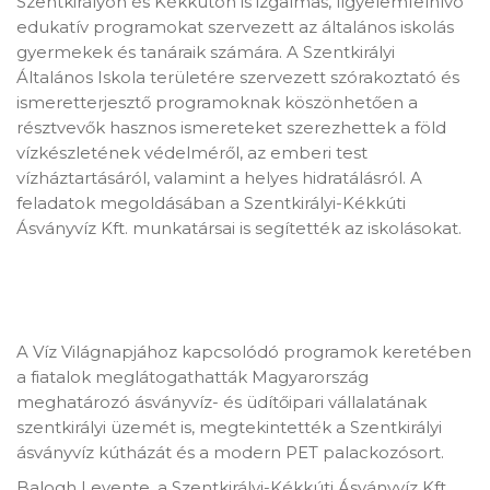
Szentkirályon és Kékkúton is izgalmas, figyelemfelhívó
edukatív programokat szervezett az általános iskolás
gyermekek és tanáraik számára. A Szentkirályi
Általános Iskola területére szervezett szórakoztató és
ismeretterjesztő programoknak köszönhetően a
résztvevők hasznos ismereteket szerezhettek a föld
vízkészletének védelméről, az emberi test
vízháztartásáról, valamint a helyes hidratálásról. A
feladatok megoldásában a Szentkirályi-Kékkúti
Ásványvíz Kft. munkatársai is segítették az iskolásokat.
A Víz Világnapjához kapcsolódó programok keretében
a fiatalok meglátogathatták Magyarország
meghatározó ásványvíz- és üdítőipari vállalatának
szentkirályi üzemét is, megtekintették a Szentkirályi
ásványvíz kútházát és a modern PET palackozósort.
Balogh Levente, a Szentkirályi-Kékkúti Ásványvíz Kft.