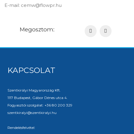
E-mail: cemw@flowpr.hu
Megosztom:
KAPCSOLAT
Szentkirályi Magyarország Kft.
1117 Budapest, Gábor Dénes utca 4.
Fogyasztói szolgálat: +36 80 200 329
szentkiralyi@szentkiralyi.hu
Rendelésfelvétel: