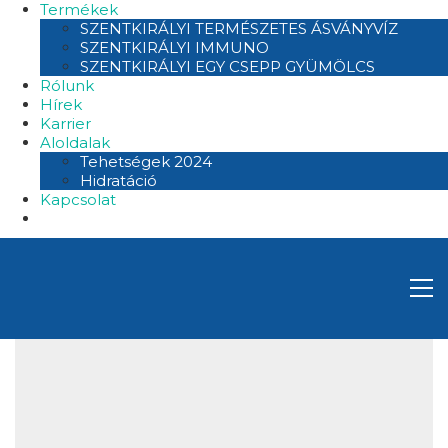
Termékek
SZENTKIRÁLYI TERMÉSZETES ÁSVÁNYVÍZ
SZENTKIRÁLYI IMMUNO
SZENTKIRÁLYI EGY CSEPP GYÜMÖLCS
Rólunk
Hírek
Karrier
Aloldalak
Tehetségek 2024
Hidratáció
Kapcsolat