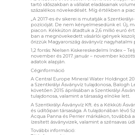
tartó időszakban a vállalat eladásainak volum
százalékos növekedését. Míg értékben a piac 5
„A 2017-es év sikerei is mutatják a Szentkirál
pozícióját. De nem kényelmesedünk el. Új, 
piacon. Kékkúton átadtuk a 2,6 millió euró é
ban a megnövekedett vásárlói igények kiszol
őrizzük Magyarország ásványvíz nagyhatalmi po
1,2 forrás: Nielsen Kiskereskedelmi Index – Te
november és 2017. január – november közötti i
adatok alapján.
Céginformáció
A Central Europe Mineral Water Holdingot 2015
a Szentkirályi Ásványvíz tulajdonosa, Balogh
követően 2015 áprilisában a Szentkirályi Ásv
tulajdonosa, valamint a társaság elnöke lett.
A Szentkirályi Ásványvíz Kft. és a Kékkúti Ásv
és üdítőipari társasága. A tulajdonában lévő 
Acqua Panna és Perrier márkákon, továbbá az 
ízesített ásványvizek, valamint a szénsavas üdí
További információ: