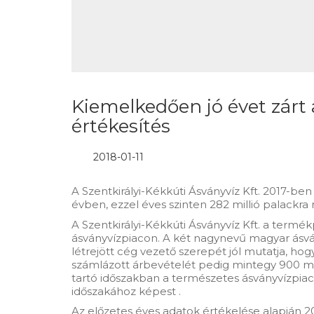
Kiemelkedően jó évet zárt a
értékesítés
2018-01-11
A Szentkirályi-Kékkúti Ásványvíz Kft. 2017-b
évben, ezzel éves szinten 282 millió palackra 
A Szentkirályi-Kékkúti Ásványvíz Kft. a termé
ásványvízpiacon. A két nagynevű magyar ásványv
létrejött cég vezető szerepét jól mutatja, ho
számlázott árbevételét pedig mintegy 900 milli
tartó időszakban a természetes ásványvízpiac
időszakához képest .
Az előzetes éves adatok értékelése alapján 20