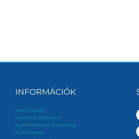
INFORMÁCIÓK
ADATVÉDELEM
VISSZAÉLÉS-BEJELENTŐ
ÁSZF
/
TERMS AND CONDITIONS
IIR POLITIKÁNK