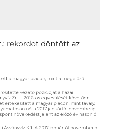
.: rekordot döntött az
ített a magyar piacon, mint a megelőző
ősítette vezető pozícióját a hazai
ányvíz Zrt. – 2016-os egyesülését követően
t értékesített a magyar piacon, mint tavaly,
 folyamatosan nő; a 2017 januártól novemberig
ispont növekedést jelent az előző év hasonló
ti Ásványvíz Kft. A 2017 januártól novemberig