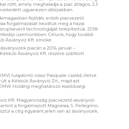
al nőtt, amely meghaladja a piac átlagos, 2,3
l növekedett ugyanezen időszakban.
kimagaslóan fejlődik, erősíti piacvezető
sia forgalmazását kezdtük meg a hazai
rupkeverő technológiáját telepítettük. 2018-
ntkirályi üzemünkben. Célunk, hogy tovább
i Ásványvíz Kft. elnöke.
ásványvizek piacán a 2016. január –
kkúti Ásványvíz Kft. részére szállított
V) tulajdonló olasz Pasquale család, illetve
t a Kékkúti Ásványvíz Zrt., majd azt
 a CEMW Holding meghatározó kisebbségi
nyvíz Kft. Magyarország piacvezető ásványvíz-
lamint a forgalmazott Magnesia, S. Pellegrino,
tül a cég egyaránt jelen van az ásványvizek,