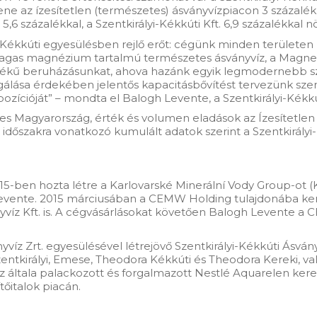
ene az ízesítetlen (természetes) ásványvízpiacon 3 százalékk
,6 százalékkal, a Szentkirályi-Kékkúti Kft. 6,9 százalékka
yi-Kékkúti egyesülésben rejlő erőt: cégünk minden területen 
magas magnézium tartalmú természetes ásványvíz, a Magne
rtékű beruházásunkat, ahova hazánk egyik legmodernebb szi
gálása érdekében jelentős kapacitásbővítést tervezünk sze
zícióját” – mondta el Balogh Levente, a Szentkirályi-Kékkút
ljes Magyarország, érték és volumen eladások az Ízesítetlen 
dőszakra vonatkozó kumulált adatok szerint a Szentkirályi-Ké
-ben hozta létre a Karlovarské Minerální Vody Group-ot (KM
 Levente. 2015 márciusában a CEMW Holding tulajdonába kerül
ányvíz Kft. is. A cégvásárlásokat követően Balogh Levente
ányvíz Zrt. egyesülésével létrejövő Szentkirályi-Kékkúti Ásvá
Szentkirályi, Emese, Theodora Kékkúti és Theodora Kereki, va
általa palackozott és forgalmazott Nestlé Aquarelen keresz
tőitalok piacán.