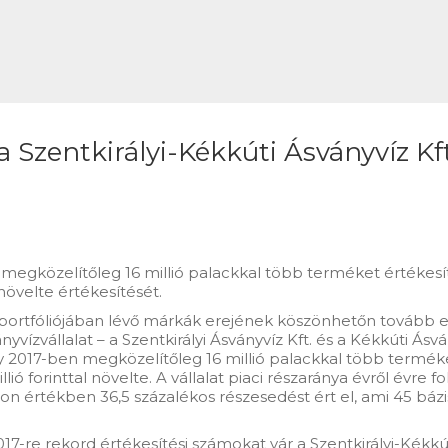
 Szentkirályi-Kékkúti Ásványvíz Kft
en megközelítőleg 16 millió palackkal több terméket értékes
növelte értékesítését.
kportfóliójában lévő márkák erejének köszönhetőn tovább er
ízvállalat – a Szentkirályi Ásványvíz Kft. és a Kékkúti Ásv
gy 2017-ben megközelítőleg 16 millió palackkal több terméke
ó forinttal növelte. A vállalat piaci részaránya évről évre
on értékben 36,5 százalékos részesedést ért el, ami 45 báz
17-re rekord értékesítési számokat vár a Szentkirályi-Kékkú