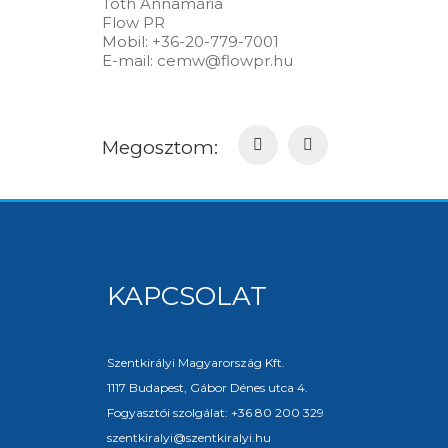
Tóth Annamária
Flow PR
Mobil: +36-20-779-7001
E-mail: cemw@flowpr.hu
Megosztom:
KAPCSOLAT
Szentkirályi Magyarország Kft.
1117 Budapest, Gábor Dénes utca 4.
Fogyasztói szolgálat: +36 80 200 329
szentkiralyi@szentkiralyi.hu