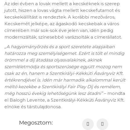
Az idei évben a lovak mellett a kecskéknek is szerep
jutott, hiszen a lovas vágta mellett kecskefutamot és
kecskekiállítást is rendeztek. A korábbi mezőváros,
Kecskemét jelképe, az ágaskodó kecskebak a város
címerében már sok-sok éve jelen van, idén pedig
modernizálták, színesebbé varázsolták a címerállatot.
„A hagyományőrzés és a sport szeretete alapjaiban
határozza meg személyiségemet. Ezért is tölt el mindig
örömmel a díj átadása olyasvalakinek, akinek
szemléletmódja és sportszerűsége együtt mozog nem
csak az én, hanem a Szentkirályi-Kékkúti Ásványvíz Kft.
értékrendjével is. Idén már harmadik alkalommal került
méltó kezekbe a Szentkirályi Fair Play Díj és remélem,
még hosszú évekig lehetőségünk lesz átadni”
– mondta
el Balogh Levente, a Szentkirályi-Kékkúti Ásványvíz Kft.
elnöke és társtulajdonosa.
Megosztom: