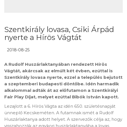
Szentkirály lovasa, Csiki Árpád
nyerte a Hírös Vágtát
2018-08-25
A Rudolf Huszárlaktanyában rendezett Hírös
Vágtát, akárcsak az elmúlt két évben, ezúttal is
Szentkirály lovasa nyerte, ezzel a település bejutott
a szeptemberi budapesti döntőbe. Idén harmadik
alkalommal adták át az előfutamon a Szentkirályi
Fair Play Díjat, melyet ezúttal Bibók István kapott.
Lezajlott a 6. Hírös Vágta az idén 650. születésnapját
ünneplő Kecskeméten. A futamnak ismét a Rudolf
Huszárlaktanya adott helyet. A szervezők célja az, hogy
visszahozzák az egykori huszárlaktanyába a lovas