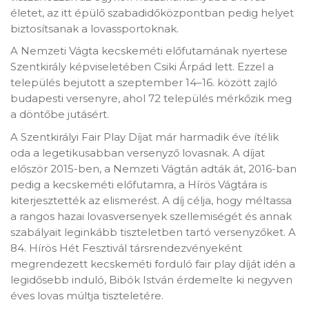
életet, az itt épülő szabadidőközpontban pedig helyet
biztosítsanak a lovassportoknak.
A Nemzeti Vágta kecskeméti előfutamának nyertese
Szentkirály képviseletében Csiki Árpád lett. Ezzel a
település bejutott a szeptember 14–16. között zajló
budapesti versenyre, ahol 72 település mérkőzik meg
a döntőbe jutásért.
A Szentkirályi Fair Play Díjat már harmadik éve ítélik
oda a legetikusabban versenyző lovasnak. A díjat
először 2015-ben, a Nemzeti Vágtán adták át, 2016-ban
pedig a kecskeméti előfutamra, a Hírös Vágtára is
kiterjesztették az elismerést. A díj célja, hogy méltassa
a rangos hazai lovasversenyek szellemiségét és annak
szabályait leginkább tiszteletben tartó versenyzőket. A
84. Hírös Hét Fesztivál társrendezvényeként
megrendezett kecskeméti forduló fair play díját idén a
legidősebb induló, Bibók István érdemelte ki negyven
éves lovas múltja tiszteletére.