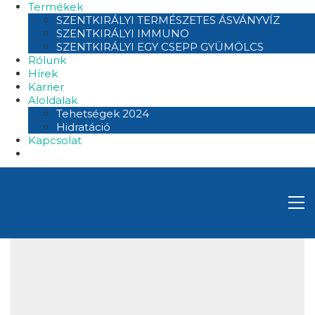
Termékek
SZENTKIRÁLYI TERMÉSZETES ÁSVÁNYVÍZ
SZENTKIRÁLYI IMMUNO
SZENTKIRÁLYI EGY CSEPP GYÜMÖLCS
Rólunk
Hírek
Karrier
Aloldalak
Tehetségek 2024
Hidratáció
Kapcsolat