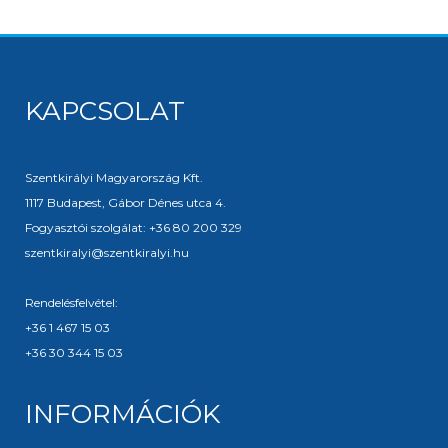
KAPCSOLAT
Szentkirályi Magyarország Kft.
1117 Budapest, Gábor Dénes utca 4.
Fogyasztói szolgálat: +36 80 200 329
szentkiralyi@szentkiralyi.hu
Rendelésfelvétel:
+36 1 467 15 03
+36 30 344 15 03
INFORMÁCIÓK