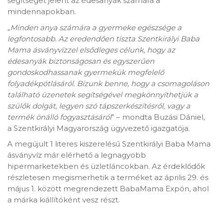
segítséget jelent az édesanyák számára a
mindennapokban.
„
Minden anya számára a gyermeke egészsége a
legfontosabb. Az eredendően tiszta Szentkirályi Baba
Mama ásványvízzel elsődleges célunk, hogy az
édesanyák biztonságosan és egyszerűen
gondoskodhassanak gyermekük megfelelő
folyadékpótlásáról. Bízunk benne, hogy a csomagoláson
található üzenetek segítségével megkönnyíthetjük a
szülők dolgát, legyen szó tápszerkészítésről, vagy a
termék önálló fogyasztásáról
” – mondta Buzási Dániel,
a Szentkirályi Magyarország ügyvezető igazgatója.
A megújult 1 literes kiszerelésű Szentkirályi Baba Mama
ásványvíz már elérhető a legnagyobb
hipermarketekben és üzletláncokban. Az érdeklődők
részletesen megismerhetik a terméket az április 29. és
május 1. között megrendezett BabaMama Expón, ahol
a márka kiállítóként vesz részt.