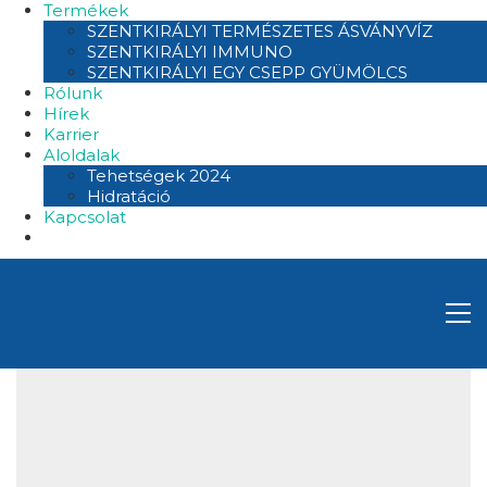
Termékek
SZENTKIRÁLYI TERMÉSZETES ÁSVÁNYVÍZ
SZENTKIRÁLYI IMMUNO
SZENTKIRÁLYI EGY CSEPP GYÜMÖLCS
Rólunk
Hírek
Karrier
Aloldalak
Tehetségek 2024
Hidratáció
Kapcsolat