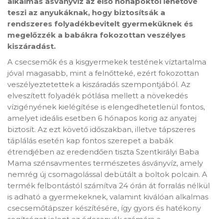
alkalmas ásványvíz az első hónapoktól lehetővé
teszi az anyukáknak, hogy biztosítsák a
rendszeres folyadékbevitelt gyermeküknek és
megelőzzék a babákra fokozottan veszélyes
kiszáradást.
A csecsemők és a kisgyermekek testének víztartalma
jóval magasabb, mint a felnőtteké, ezért fokozottan
veszélyeztetettek a kiszáradás szempontjából. Az
elveszített folyadék pótlása mellett a növekedés
vízigényének kielégítése is elengedhetetlenül fontos,
amelyet ideális esetben 6 hónapos korig az anyatej
biztosít. Az ezt követő időszakban, illetve tápszeres
táplálás esetén kap fontos szerepet a babák
étrendjében az eredendően tiszta Szentkirályi Baba
Mama szénsavmentes természetes ásványvíz, amely
nemrég új csomagolással debütált a boltok polcain. A
termék felbontástól számítva 24 órán át forralás nélkül
is adható a gyermekeknek, valamint kiválóan alkalmas
csecsemőtápszer készítésére, így gyors és hatékony