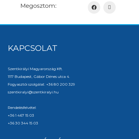
Megosztom:
KAPCSOLAT
Szentkirályi Magyarország Kft.
1117 Budapest, Gábor Dénes utca 4.
Fogyasztói szolgálat: +36 80 200 329
szentkiralyi@szentkiralyi.hu
Rendelésfelvétel:
+36 1 467 15 03
+36 30 344 15 03