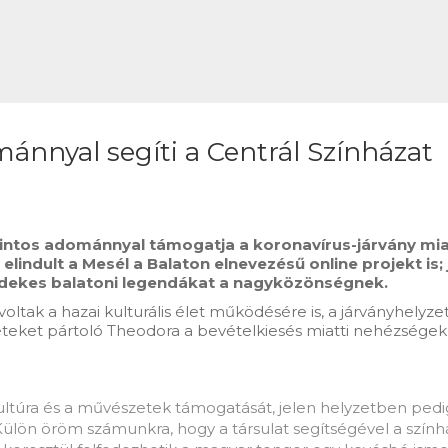
ánnyal segíti a Centrál Színházat
orintos adománnyal támogatja a koronavírus-járvány miat
ndult a Mesél a Balaton elnevezésű online projekt is; j
érdekes balatoni legendákat a nagyközönségnek.
tak a hazai kulturális élet működésére is, a járványhelyze
eket pártoló Theodora a bevételkiesés miatti nehézségek en
ultúra és a művészetek támogatását, jelen helyzetben pedig
 Külön öröm számunkra, hogy a társulat segítségével a szín