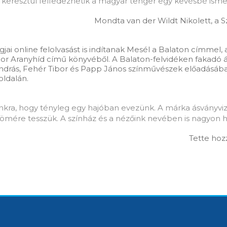
keresztül felfedezhetik a magyar tenger egy kevésbé ismer
Mondta van der Wildt Nikolett, a S
gjai online felolvasást is indítanak Mesél a Balaton címmel
r Aranyhíd című könyvéből. A Balaton-felvidéken fakadó ás
s András, Fehér Tibor és Papp János színművészek előadásá
oldalán.
nkra, hogy tényleg egy hajóban evezünk. A márka ásványviz
ömére tesszük. A színház és a nézőink nevében is nagyon h
Tette hoz