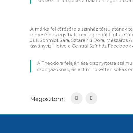
kedvezhetünk, akik a balatoni legendákon 
A márka felkérésére a színház társulatának ta
elmesélnek egy balatoni legendát Lipták Gábo
Juli, Schmidt Sára, Sztarenki Dóra, Mészáro
ásványvíz, illetve a Centrál Színház Facebook 
A Theodora felajánlása bizonyította számu
szomjazóknak, és ezt mindketten sokak ör
Megosztom: