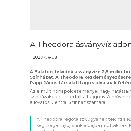
A Theodora ásványvíz adom
2020-06-08
A Balaton-felvidék ásványvize 2,5 millió f
Színházat. A Theodora kezdeményezésére eli
Papp János társulati tagok olvasnak fel 
Az elmúlt hónapok eseményei nagy hatással vol
színházakban legördült a függöny. A művészet
a fővárosi Centrál Színház számára.
A Theodora régóta szívügyének tekinti a k
segítséget nyújtsunk a bajba jutottaknak.