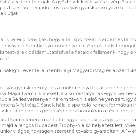
ítására fordíthatnak. A győztesek kiválasztását végző kur
 Liu Shaolin Sándor rövidpályás gyorskorcsolyázó olimpiko
k útját.
ar sikerei bizonyítják, hogy a téli sportokat is érdemes tá
iadásával a Szentkirályi immár ezen a téren is aktív támoga
u testvérek példamutatásával a fiatalok felismerik, hogy é
alma”
 Balogh Levente, a Szentkirályi Magyarország és a Szentki
idpályás gyorskorcsolya és a műkorcsolya fiatal tehetségeine
ása Major Dominikra esett, aki korosztályának egyik kiemel
bia Series versenyen három távon is első helyen zárt, így ös
intenzív felkészülésnek hála, a sportoló remek formában ind
sokat döntsön, és példaképeihez hasonlóan a téli olimpiai 
fiatal kora ellenére már hét magyar bajnoki és egy junior m
, majd a rangos Budapest Trophy-n első helyezett lett. Viv
junior világbajnokságon szeretné tovább gyarapítani. A 14