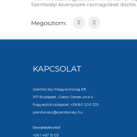
Szentkirályi ásványvizek csomagolását díszítik.
Megosztom:
KAPCSOLAT
Szentkirályi Magyarország Kft.
1117 Budapest, Gábor Dénes utca 4.
Fogyasztói szolgálat: +36 80 200 329
szentkiralyi@szentkiralyi.hu
Rendelésfelvétel:
+36 1 467 15 03