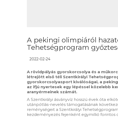
A pekingi olimpiáról hazaté
Tehetségprogram győztes
2022-02-24
A rövidpályás gyorskorcsolya és a műkorc
létrejött első téli Szentkirályi Tehetségp
gyorskorcsolyasport kiválóságai, a peking
az ifjú nyertesek egy lépéssel közelebb k
aranyérmeinek számát.
A Szentkirályi ásványvíz hosszú évek óta elkö
utánpótlás-nevelés támogatásának következő 
reménységeit a Szentkirályi Tehetségprogram
kezdeményezés fejenként egymillió forintos díj