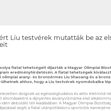
rt Liu testvérek mutatták be az első
eit
solya fiatal tehetségeit díjazták a Magyar Olimpiai B
rogram eredményhirdetésén. A fiatal tehetségek kiválasz
i olimpiai arany- és bronzérmes Liu Shaoang és a bron
erülhetnek ahhoz, hogy a Liu testvérek nyomdokaiba lépv
telezetten dolgozik az egészségtudatos és aktív életmód nép
állomásaként a díjnyertes ásványvízmárka első alkalommal 
 idén debütáló téli kiadásában. A Magyar Olimpiai Bizott
azással segíti a fiatal utánpótláskorú sportolók karrierjén