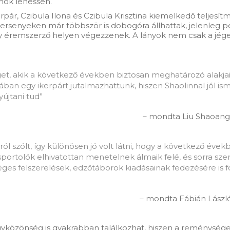
nok lehessen.
erpár, Czibula Ilona és Czibula Krisztina kiemelkedő telj
i versenyeken már többször is dobogóra állhattak, jelenleg 
hogy éremszerző helyen végezzenek. A lányok nem csak a jé
get, akik a következő években biztosan meghatározó alakjai
ban egy ikerpárt jutalmazhattunk, hiszen Shaolinnal jól isme
újtani tud”
– mondta Liu Shaoang 
l szólt, így különösen jó volt látni, hogy a következő évek
-sportolók elhivatottan menetelnek álmaik felé, és sorra sz
éges felszerelések, edzőtáborok kiadásainak fedezésére is 
– mondta Fábián László
yközönség is gyakrabban találkozhat, hiszen a reménységek fo