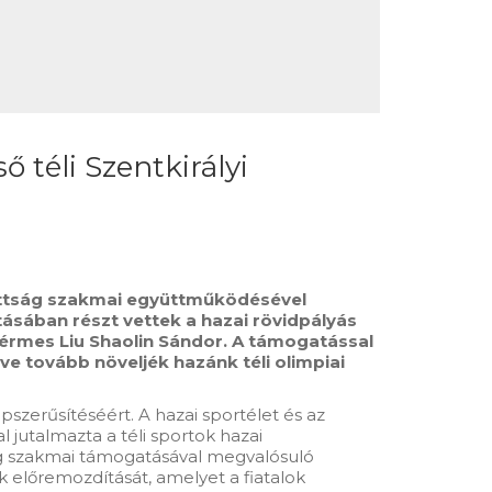
 téli Szentkirályi
izottság szakmai együttműködésével
tásában részt vettek a hazai rövidpályás
zérmes Liu Shaolin Sándor. A támogatással
e tovább növeljék hazánk téli olimpiai
szerűsítéséért. A hazai sportélet és az
jutalmazta a téli sportok hazai
ság szakmai támogatásával megvalósuló
ek előremozdítását, amelyet a fiatalok