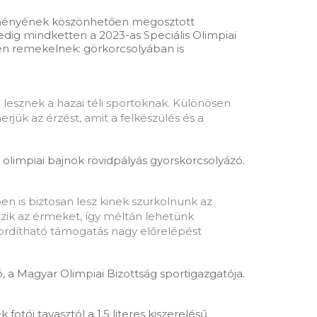
esítményének köszönhetően megosztott
pedig mindketten a 2023-as Speciális Olimpiai
gen remekelnek: görkorcsolyában is
 lesznek a hazai téli sportoknak. Különösen
rjük az érzést, amit a felkészülés és a
olimpiai bajnok rövidpályás gyorskorcsolyázó.
ben is biztosan lesz kinek szurkolnunk az
erzik az érmeket, így méltán lehetünk
fordítható támogatás nagy előrelépést
, a Magyar Olimpiai Bizottság sportigazgatója.
tói tavasztól a 1,5 literes kiszerelésű