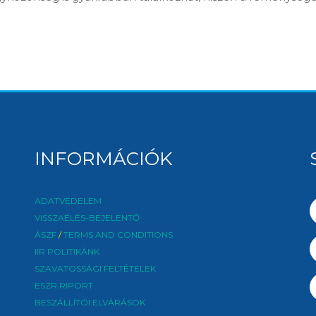
INFORMÁCIÓK
ADATVÉDELEM
VISSZAÉLÉS-BEJELENTŐ
ÁSZF
/
TERMS AND CONDITIONS
IIR POLITIKÁNK
SZAVATOSSÁGI FELTÉTELEK
ESZR RIPORT
BESZÁLLÍTÓI ELVÁRÁSOK