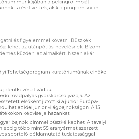
atórium munkájában a pekingi olimpiát
nok is részt vettek, akik a program során
mogatni és figyelemmel követni. Büszkék
tója lehet az utánpótlás-nevelésnek. Bízom
rdemes küzdeni az álmaikért, hiszen akár
rályi Tehetségprogram kuratóriumának elnöke.
k jelentkezését várták.
kedő rövidpályás gyorskorcsolyázója. Az
szetett elsőként jutott ki a junior Európa-
ulhat az idei junior világbajnokságon. A 15
játékokon képviselje hazánkat.
agyar bajnoki címmel büszkélkedhet. A tavalyi
ien eddig több mint 55 aranyérmet szerzett
 éves sportoló példamutató tudatossággal