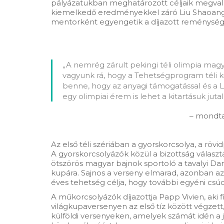
pályázatukban meghatározott céljaik megvalós
kiemelkedő eredményekkel záró Liu Shaoang és
mentorként egyengetik a díjazott reménysége
„A nemrég zárult pekingi téli olimpia magy
vagyunk rá, hogy a Tehetségprogram téli k
benne, hogy az anyagi támogatással és a Li
egy olimpiai érem is lehet a kitartásuk jut
– mondta
Az első téli szériában a gyorskorcsolya, a röv
A gyorskorcsolyázók közül a bizottság választ
ötszörös magyar bajnok sportoló a tavalyi Danu
kupára. Sajnos a verseny elmarad, azonban az 
éves tehetség célja, hogy további egyéni csúc
A műkorcsolyázók díjazottja Papp Vivien, aki 
világkupaversenyen az első tíz között végzett
külföldi versenyeken, amelyek számát idén a 