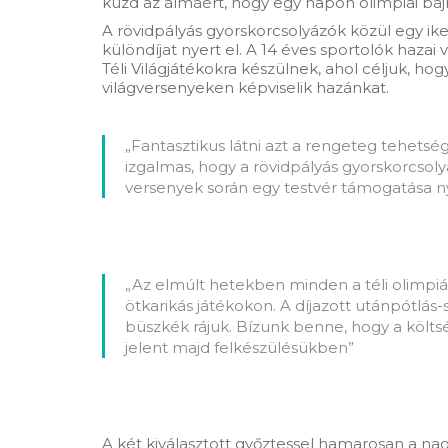
küzd az álmáért, hogy egy napon olimpiai baj
A rövidpályás gyorskorcsolyázók közül egy ik
különdíjat nyert el. A 14 éves sportolók haza
Téli Világjátékokra készülnek, ahol céljuk, 
világversenyeken képviselik hazánkat.
„Fantasztikus látni azt a rengeteg tehetsé
izgalmas, hogy a rövidpályás gyorskorcsolyá
versenyek során egy testvér támogatása ny
„Az elmúlt hetekben minden a téli olimpiáró
ötkarikás játékokon. A díjazott utánpótlás
büszkék rájuk. Bízunk benne, hogy a költs
jelent majd felkészülésükben”
A két kiválasztott győztessel hamarosan a nag