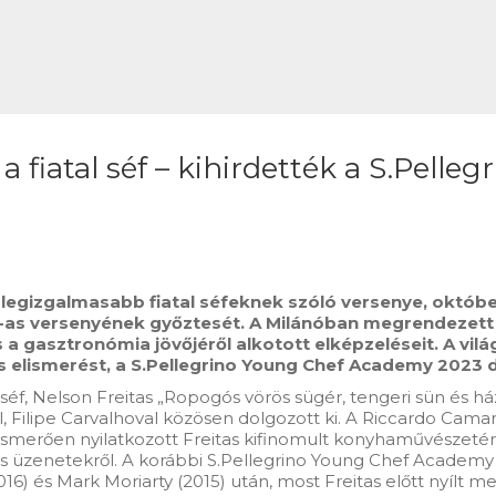
 a fiatal séf – kihirdették a S.Pel
g legizgalmasabb fiatal séfeknek szóló versenye, októbe
-as versenyének győztesét. A Milánóban megrendezett 
a gasztronómia jövőjéről alkotott elképzeléseit. A világ
os elismerést, a S.Pellegrino Young Chef Academy 2023 dí
ál séf, Nelson Freitas „Ropogós vörös sügér, tengeri sün és 
, Filipe Carvalhoval közösen dolgozott ki. A Riccardo Caman
elismerően nyilatkozott Freitas kifinomult konyhaművészetérő
rős üzenetekről. A korábbi S.Pellegrino Young Chef Academy
(2016) és Mark Moriarty (2015) után, most Freitas előtt nyíl