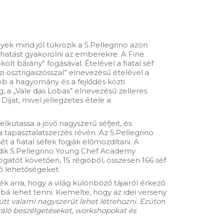
yek mind jól tükrözik a S.Pellegrino azon
hatást gyakorolni az emberekre. A Fine
ölt bárány” fogásával. Ételével a fiatal séf
i osztrigaszósszal” elnevezésű ételével a
bb a hagyomány és a fejlődés közti
g, a „Vale das Lobas” elnevezésű zelleres
íjat, mivel jellegzetes étele a
utassa a jövő nagyszerű séfjeit, és
 tapasztalatszerzés révén. Az S.Pellegrino
 a fiatal séfek fogják előmozdítani. A
dik S.Pellegrino Young Chef Academy
atót követően, 15 régióból, összesen 166 séf
ő lehetőségeket.
 arra, hogy a világ különböző tájairól érkező
bá lehet tenni. Kiemelte, hogy az idei verseny
t valami nagyszerűt lehet létrehozni. Ezúton
ráló beszélgetéseket, workshopokat és