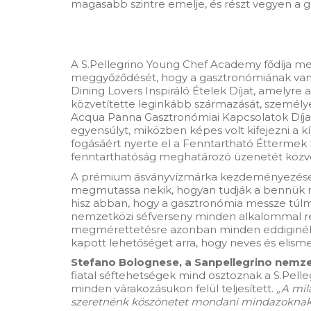
magasabb szintre emelje, és részt vegyen a 
A S.Pellegrino Young Chef Academy fődíja mell
meggyőződését, hogy a gasztronómiának van t
Dining Lovers Inspiráló Ételek Díjat, amelyre a
közvetítette leginkább származását, személyes
Acqua Panna Gasztronómiai Kapcsolatok Díjat 
egyensúlyt, miközben képes volt kifejezni a k
fogásáért nyerte el a Fenntartható Éttermek Eg
fenntarthatóság meghatározó üzenetét közve
A prémium ásványvízmárka kezdeményezésével l
megmutassa nekik, hogyan tudják a bennük rejl
hisz abban, hogy a gasztronómia messze túlmut
nemzetközi séfverseny minden alkalommal re
megmérettetésre azonban minden eddiginél töb
kapott lehetőséget arra, hogy neves és elis
Stefano Bolognese, a Sanpellegrino nemze
fiatal séftehetségek mind osztoznak a S.Pelle
minden várakozásukon felül teljesített.
„A mil
szeretnénk köszönetet mondani mindazoknak, a