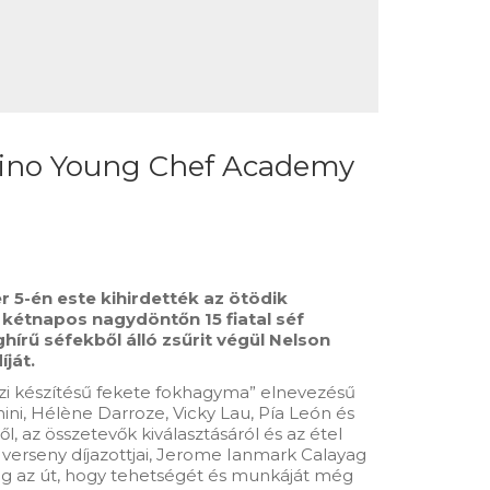
legrino Young Chef Academy
r 5-én este kihirdették az ötödik
kétnapos nagydöntőn 15 fiatal séf
hírű séfekből álló zsűrit végül
Nelson
ját.
házi készítésű fekete fokhagyma” elnevezésű
ini, Hélène Darroze, Vicky Lau, Pía León és
l, az összetevők kiválasztásáról és az étel
 verseny díjazottjai, Jerome Ianmark Calayag
t meg az út, hogy tehetségét és munkáját még