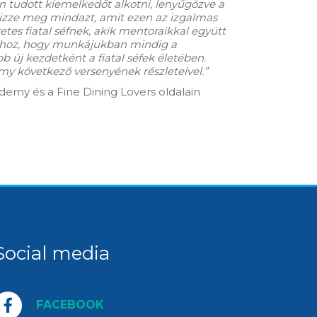
n tudott kiemelkedőt alkotni, lenyűgözve a
 őrizze meg mindazt, amit ezen az izgalmas
tes fiatal séfnek, akik mentoraikkal együtt
ahhoz, hogy munkájukban mindig a
b új kezdetként a fiatal séfek életében.
y következő versenyének részleteivel.”
emy és a Fine Dining Lovers oldalain
Social media
FACEBOOK