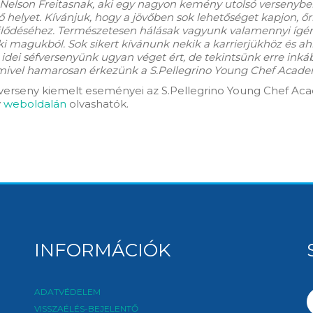
 Nelson Freitasnak, aki egy nagyon kemény utolsó versenybe
lső helyet. Kívánjuk, hogy a jövőben sok lehetőséget kapjon,
ejlődéséhez. Természetesen hálásak vagyunk valamennyi ígére
i magukból. Sok sikert kívánunk nekik a karrierjükhöz és 
idei séfversenyünk ugyan véget ért, de tekintsünk erre inkáb
mivel hamarosan érkezünk a S.Pellegrino Young Chef Academ
erseny kiemelt eseményei az S.Pellegrino Young Chef Acad
y
weboldalán
olvashatók.
INFORMÁCIÓK
ADATVÉDELEM
VISSZAÉLÉS-BEJELENTŐ