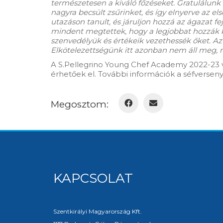
természetesen a kiváló főzéseket. Gratulálunk
nagyra becsült zsűrinket, és így elnyerve az e
utazáson tanult, és járuljon hozzá az ágazat f
mindent megtettek, hogy a legjobbat hozzák k
szenvedélyük és értékeik vezethessék őket. Az 
Elkötelezettségünk itt azonban nem áll meg, 
A S.Pellegrino Young Chef Academy 2022-23 v
érhetőek el. További információk a séfversen
Megosztom:
KAPCSOLAT
Szentkirályi Magyarország Kft.