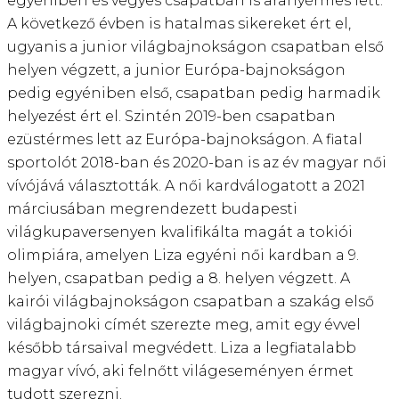
egyéniben és vegyes csapatban is aranyérmes lett.
A következő évben is hatalmas sikereket ért el,
ugyanis a junior világbajnokságon csapatban első
helyen végzett, a junior Európa-bajnokságon
pedig egyéniben első, csapatban pedig harmadik
helyezést ért el. Szintén 2019-ben csapatban
ezüstérmes lett az Európa-bajnokságon. A fiatal
sportolót 2018-ban és 2020-ban is az év magyar női
vívójává választották. A női kardválogatott a 2021
márciusában megrendezett budapesti
világkupaversenyen kvalifikálta magát a tokiói
olimpiára, amelyen Liza egyéni női kardban a 9.
helyen, csapatban pedig a 8. helyen végzett. A
kairói világbajnokságon csapatban a szakág első
világbajnoki címét szerezte meg, amit egy évvel
később társaival megvédett. Liza a legfiatalabb
magyar vívó, aki felnőtt világeseményen érmet
tudott szerezni.