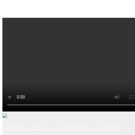
Részvételi szabályzat
|
Adatkezelési tájékoztató
|