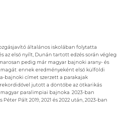
ozgásjavító általános iskolában folytatta
és az első nyílt, Dunán tartott edzés során végleg
hamarosan pedig már magyar bajnoki arany- és
e magát: ennek eredményeként első külföldi
-bajnoki címet szerzett a parakajak
 rekordidővel jutott a döntőbe az ötkarikás
bb magyar paralimpiai bajnoka. 2023-ban
 Péter Pált 2019, 2021 és 2022 után, 2023-ban