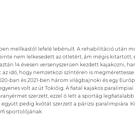
ben mellkastól lefelé lebénult. A rehabilitáció után m
einte nem lelkesedett az ötletért, ám mégis kitartott, 
a aztán 14 évesen versenyszerűen kezdett kajakozni, 
t az idő, hogy nemzetközi színtéren is megmérettess
020-ban és 2021-ben három világbajnoki és egy Európa
yenes volt az út Tokióig. A fiatal kajakos paralimpiai
anyérmet szerzett, ezzel ő lett a sportág legfiatala
yütt pedig kvótát szerzett a párizsi paralimpiára. Kis
fi sportolójának.