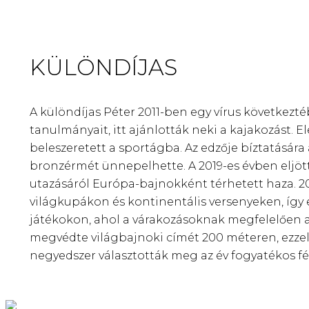
KÜLÖNDÍJAS
A különdíjas Péter 2011-ben egy vírus következté
tanulmányait, itt ajánlották neki a kajakozást. El
beleszeretett a sportágba. Az edzője bíztatásár
bronzérmét ünnepelhette. A 2019-es évben eljöt
utazásáról Európa-bajnokként térhetett haza. 2
világkupákon és kontinentális versenyeken, így eg
játékokon, ahol a várakozásoknak megfelelően ar
megvédte világbajnoki címét 200 méteren, ezzel eg
negyedszer választották meg az év fogyatékos fér